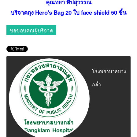
คุณทยา ทีปสุวรรณ
บริจาคถุง Hero's Bag 20 ใบ face shield 50 ชิ้น
ขอขอบคุณผู้บริจาค
โรงพยาบาลบาง
กล่ำ